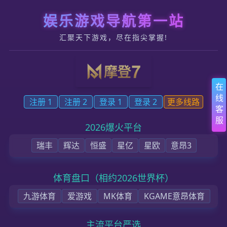
跳转到内容
摩登7注册 - 平台中心登陆 | 会员ID注册专区
首页
企业简介
最新消息
产品应用
联系我们